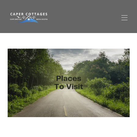
Startseite
Alle Objekte
▾
Preise Cottage 3 (Rot) – Ferienhaus in Richmond
County
Jetzt buchen
Gallery Cottage 3 (Rot) – Ferienhaus in Richmond
County
Cabot Trail
Kontaktieren Sie uns
Häufig gestellte Fragen
Rund um Isle Madame
▾